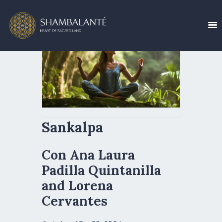
ABOUT US
Sankalpa
EVENTS CALENDAR
CREATE YOUR EVENT
Con Ana Laura
BLOG
Padilla Quintanilla
CONTACT US
and Lorena
Cervantes
RESERVE NOW