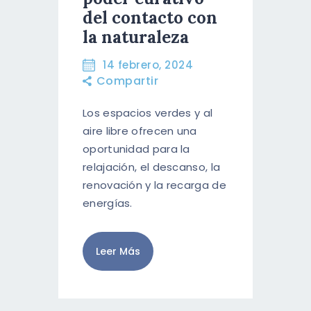
RESERVA AHORA
del contacto con
la naturaleza
ESPAÑOL
14 febrero, 2024
ENGLISH
Compartir
Los espacios verdes y al
aire libre ofrecen una
oportunidad para la
relajación, el descanso, la
renovación y la recarga de
energías.
Leer Más