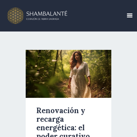
CONÓCENOS
CALENDARIO DE
EVENTOS
CREA TU EVENTO
BLOG
Renovación y
recarga
CONTÁCTANOS
energética: el
poder curativo