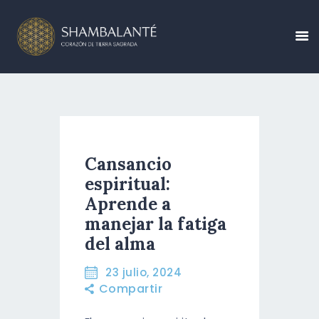
CONÓCENOS
Cansancio
CALENDARIO DE
espiritual:
EVENTOS
Aprende a
manejar la fatiga
CREA TU EVENTO
del alma
BLOG
23 julio, 2024
CONTÁCTANOS
Compartir