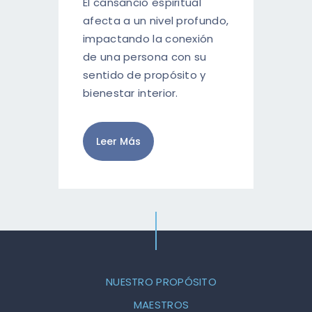
RESERVA AHORA
El cansancio espiritual
afecta a un nivel profundo,
impactando la conexión
ESPAÑOL
de una persona con su
ENGLISH
sentido de propósito y
bienestar interior.
Leer Más
NUESTRO PROPÓSITO
MAESTROS