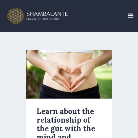
CONÓCENOS
CALENDARIO DE
EVENTOS
CREA TU EVENTO
BLOG
Learn about the
relationship of
CONTÁCTANOS
the gut with the
mind and