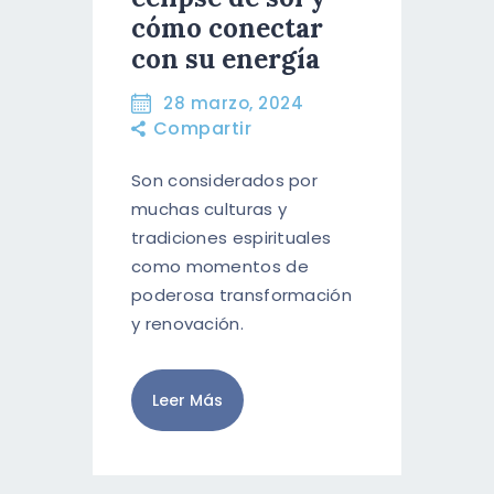
RESERVA AHORA
cómo conectar
con su energía
ESPAÑOL
28 marzo, 2024
ENGLISH
Compartir
Son considerados por
muchas culturas y
tradiciones espirituales
como momentos de
poderosa transformación
y renovación.
Leer Más