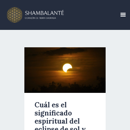
CONÓCENOS
CALENDARIO DE
EVENTOS
CREA TU EVENTO
BLOG
Cuál es el
significado
CONTÁCTANOS
espiritual del
eclipse de sol y