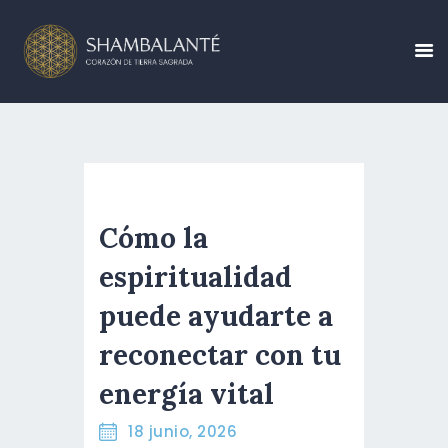
CONÓCENOS
CALENDARIO DE
EVENTOS
Cómo la
CREA TU EVENTO
espiritualidad
BLOG
puede ayudarte a
CONTÁCTANOS
reconectar con tu
RESERVA AHORA
energía vital
ESPAÑOL
18 junio, 2026