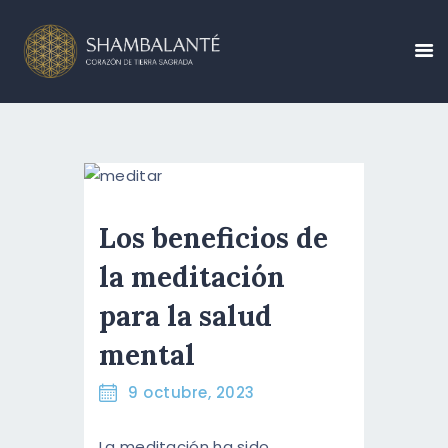
CONÓCENOS
CALENDARIO DE
EVENTOS
Los beneficios de
CREA TU EVENTO
la meditación
BLOG
para la salud
CONTÁCTANOS
mental
RESERVA AHORA
9 octubre, 2023
ESPAÑOL
La meditación ha sido