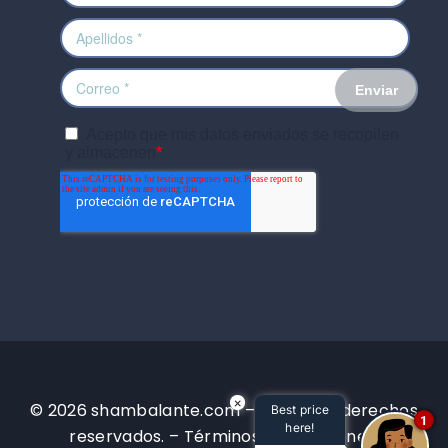
×
© 2026 shambalante.com – Todos los derechos
Best price
1
here!
reservados. –
Términos y condiciones.