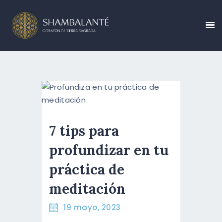
CONÓCENOS
CALENDARIO DE
EVENTOS
CREA TU EVENTO
7 tips para
BLOG
profundizar en tu
CONTÁCTANOS
práctica de
RESERVA AHORA
meditación
19 mayo, 2023
ESPAÑOL