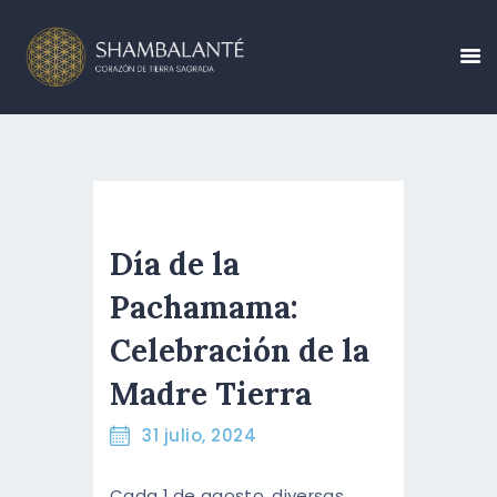
CONÓCENOS
CALENDARIO DE
EVENTOS
Día de la
CREA TU EVENTO
Pachamama:
BLOG
Celebración de la
CONTÁCTANOS
Madre Tierra
RESERVA AHORA
31 julio, 2024
ESPAÑOL
Cada 1 de agosto, diversas