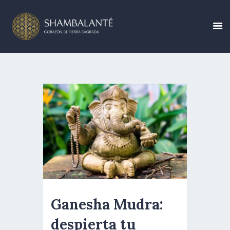
CONÓCENOS
CALENDARIO DE
EVENTOS
CREA TU EVENTO
BLOG
Ganesha Mudra:
CONTÁCTANOS
despierta tu