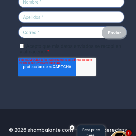
×
© 2026 shambalante.com – Todos los derechos
Best price
1
here!