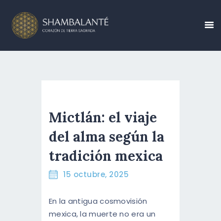
CONÓCENOS
CALENDARIO DE
EVENTOS
Mictlán: el viaje
CREA TU EVENTO
del alma según la
BLOG
tradición mexica
CONTÁCTANOS
15 octubre, 2025
RESERVA AHORA
En la antigua cosmovisión
ESPAÑOL
mexica, la muerte no era un